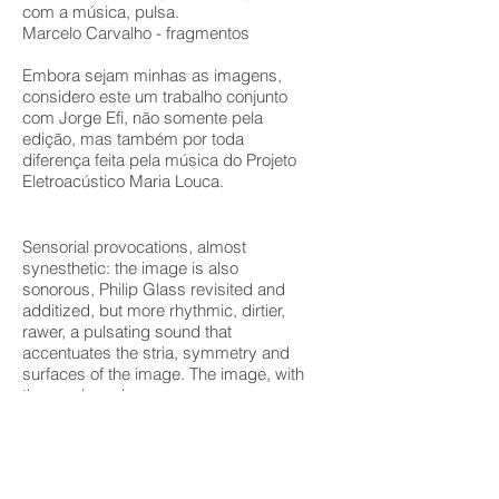
com a música, pulsa.
Marcelo Carvalho - fragmentos
Embora sejam minhas as imagens,
considero este um trabalho conjunto
com Jorge Efi, não somente pela
edição, mas também por toda
diferença feita pela música do Projeto
Eletroacústico Maria Louca.
Sensorial provocations, almost
synesthetic: the image is also
sonorous, Philip Glass revisited and
additized, but more rhythmic, dirtier,
rawer, a pulsating sound that
accentuates the stria, symmetry and
surfaces of the image. The image, with
the music, pulses.
Marcelo Carvalho - fragments
Although the images are mine, I