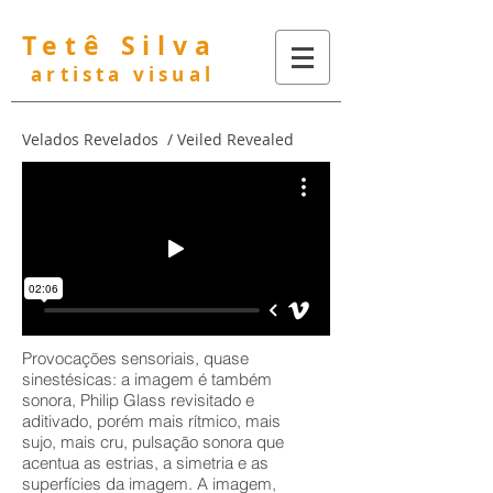
Tetê Silva
artista visual
Velados Revelados / Veiled Revealed
Provocações sensoriais, quase
sinestésicas: a imagem é também
sonora, Philip Glass revisitado e
aditivado, porém mais rítmico, mais
sujo, mais cru, pulsação sonora que
acentua as estrias, a simetria e as
superfícies da imagem. A imagem,