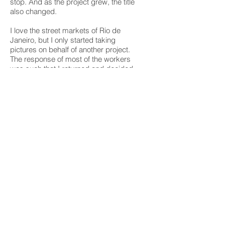
stop. And as the project grew, the title
also changed.
I love the street markets of Rio de
Janeiro, but I only started taking
pictures on behalf of another project.
The response of most of the workers
was such that I returned and decided
to turn it into a project of its own.
The first one I showed was Andaraí,
that sells farmers food. The second is
not held onthe street, but has the same
vibe. It's São Pedro, a famous fish
market in Niteroi City. On the third, I
present you two of the three street
markets from my neighborhood,
Grajaú. Now I introduce the Mobile
Grocery, held on a bus and therefore
one of my biggest challenges in this
project.